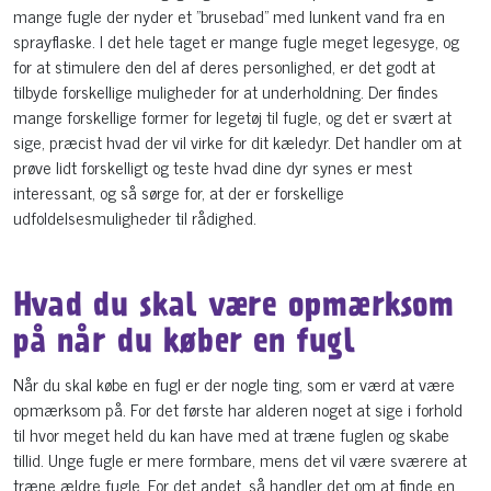
mange fugle der nyder et ”brusebad” med lunkent vand fra en
sprayflaske. I det hele taget er mange fugle meget legesyge, og
for at stimulere den del af deres personlighed, er det godt at
tilbyde forskellige muligheder for at underholdning. Der findes
mange forskellige former for legetøj til fugle, og det er svært at
sige, præcist hvad der vil virke for dit kæledyr. Det handler om at
prøve lidt forskelligt og teste hvad dine dyr synes er mest
interessant, og så sørge for, at der er forskellige
udfoldelsesmuligheder til rådighed.
Hvad du skal være opmærksom
på når du køber en fugl
Når du skal købe en fugl er der nogle ting, som er værd at være
opmærksom på. For det første har alderen noget at sige i forhold
til hvor meget held du kan have med at træne fuglen og skabe
tillid. Unge fugle er mere formbare, mens det vil være sværere at
træne ældre fugle. For det andet, så handler det om at finde en