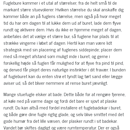
Fuglebure kommer i et utal af størrelser, fra de helt små til de
markant større stuevolierer. Hvilken størrelse du skal anskaffe dig
kommer både an på fuglens størrelse, men også på hvor meget
tid du har om dagen til at lukke dem ud af buret, lade dem flyve
rundt og aktivere dem. Hvis du ikke er hjemme meget af dagen,
anbefales det at vælge et større bur, så fuglene har plads til at
strække vingerne i løbet af dagen. Hertil kan man være lidt
strategisk med sin placering af fuglenes siddepinde; placer dem
med så meget afstand som muligt inde i buret, og gerne i
forskellig højde så fuglen får mulighed for at flyve fra pind til pind,
og derved får plejet deres naturlige instinkter i dit fravær. I bunden
af fugleburet kan du enten strø et tyndt lag tørt sand eller lægge
aviser ud, så det bliver nemmere at rense buret jævnligt.
Mange stuefugle elsker at bade. Dette både for at rengøre fjerene,
at køle ned på varme dage og fordi det bare er sjovt at plaske
rundt. Du kan altså med fordel installere et fuglebadekar i buret,
og både gøre dine fugle rigtig glade, og selv blive smittet med det
gode humør fra det lille væsen, der plasker rundt i sit badekar.
Vandet bør skiftes dagligt og være rumtemperatur. Der er også