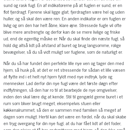
sund og rask fugl. En af indikatorerne på at fuglen er sund, er en
flot fjerdragt. Fjerene skal ligge glat, fjerdragten være hel og uden
huller, og så skal den være ren. En anden indikator er om fuglen er
livlig og om den har helt åbne, klare øjne. Stressede fugle vil ofte
blive mere anstrengte og derfor kan de se mere livlige og friske
ud, end de egentlig måske er. Når du skal finde din næste fugl, så
hold dig altså lidt på afstand af buret og brug langsomme, rolige
bevægelser, så du så vidt muligt ser fuglene, som de naturligt er.
Når du så har fundet den perfekte lille nye ven og tager den med
hjem, så husk på, at det er ret stressende for sådan et lille væsen
at flytte ind i et helt nyt hjem fyldt med nye indtryk, lyde og
mennesker. Lad derfor din nye fugl være det første døgn efter
indflytningen, så den har ro til at bearbejde de nye omgivelser,
inden den skal lære dig at kende. Stil til gengæld gerne buret i et
rum som bliver brugt meget, eksempelvis stuen eller
køkkenalrummet, så den er sammen med familien så meget af
dagen som muligt. Hertil kan det være en fordel, når du skal skabe
en tryg overgang for din nye fugl, at du har fået lidt af det foder,
som den plejer at få hos opdrætteren med hjem, så den ikke også