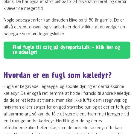
plads. De har også et stort behov for at blive stimuleret, og derfor
kræver de meget tid.
Nogle papegøjearter kan desuden blive op til 50 år gamle. De er
altså et stort ansvar, og vi anbefaler derfor ikke, at du vælger en
papegøje som førstegangskøber.
Find fugle til salg på dyreportal.dk - Klik her og
se udvalget
Hvordan er en fugl som kæledyr?
Fugle er begavede, legesyge, og sociale dyr, og er derfor skønne
kæledyr. De er også ret nemme at holde i forhold til andre kæledyr,
da de er ret lette at træne, man skal ikke lufte dem i regnvejr, og
hvis man ellers sørger for en god størrelse bur, og at der er to fugle
af samme art, så kan de tåle at være alene hjemme i længere tid
end mange andre kæledyr. Hertil lugter de og deres
efterladenskaber heller ikke, som de pelsede kæledyr ofte kan