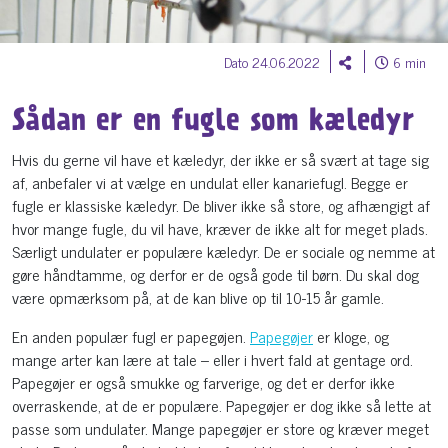
Dato 24.06.2022
6 min
Sådan er en fugle som kæledyr
Hvis du gerne vil have et kæledyr, der ikke er så svært at tage sig
af, anbefaler vi at vælge en undulat eller kanariefugl. Begge er
fugle er klassiske kæledyr. De bliver ikke så store, og afhængigt af
hvor mange fugle, du vil have, kræver de ikke alt for meget plads.
Særligt undulater er populære kæledyr. De er sociale og nemme at
gøre håndtamme, og derfor er de også gode til børn. Du skal dog
være opmærksom på, at de kan blive op til 10-15 år gamle.
En anden populær fugl er papegøjen.
Papegøjer
er kloge, og
mange arter kan lære at tale – eller i hvert fald at gentage ord.
Papegøjer er også smukke og farverige, og det er derfor ikke
overraskende, at de er populære. Papegøjer er dog ikke så lette at
passe som undulater. Mange papegøjer er store og kræver meget