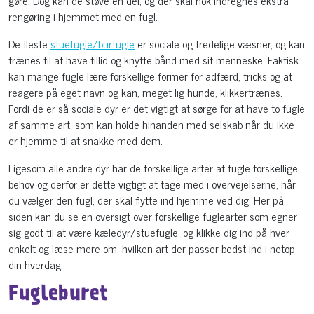
gøre. Dog kan de støve en del, og der skal nok indregnes ekstra
rengøring i hjemmet med en fugl.
De fleste
stuefugle/burfugle
er sociale og fredelige væsner, og kan
trænes til at have tillid og knytte bånd med sit menneske. Faktisk
kan mange fugle lære forskellige former for adfærd, tricks og at
reagere på eget navn og kan, meget lig hunde, klikkertrænes.
Fordi de er så sociale dyr er det vigtigt at sørge for at have to fugle
af samme art, som kan holde hinanden med selskab når du ikke
er hjemme til at snakke med dem.
Ligesom alle andre dyr har de forskellige arter af fugle forskellige
behov og derfor er dette vigtigt at tage med i overvejelserne, når
du vælger den fugl, der skal flytte ind hjemme ved dig. Her på
siden kan du se en oversigt over forskellige fuglearter som egner
sig godt til at være kæledyr/stuefugle, og klikke dig ind på hver
enkelt og læse mere om, hvilken art der passer bedst ind i netop
din hverdag.
Fugleburet